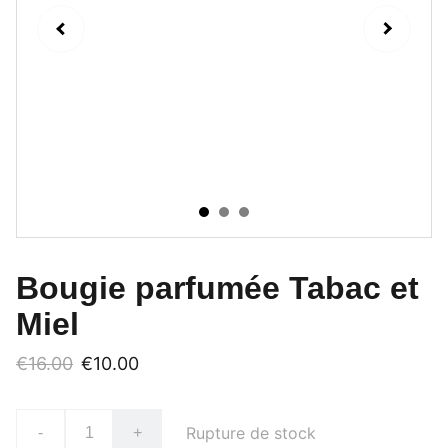
Bougie parfumée Tabac et
Miel
€16.00
€10.00
Rupture de stock
-
+