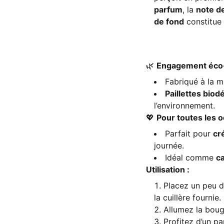
parfum
, la
note d
de fond
constitue 
🌿
Engagement éco-
Fabriqué à la m
Paillettes bio
l’environnement.
💖
Pour toutes les o
Parfait pour
cr
journée.
Idéal comme
c
Utilisation :
Placez un peu d
la cuillère fournie.
Allumez la bougi
Profitez d’un p