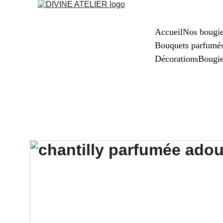
Accueil
Nos bougi
Bouquets parfumé
Décorations
Bougi