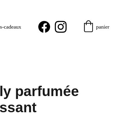
es-cadeaux
panier
lly parfumée
ssant