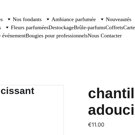
es
Nos fondants
Ambiance parfumée
Nouveautés
s
Fleurs parfumées
Destockage
Brûle-parfums
Coffrets
Cart
e événement
Bougies pour professionnels
Nous Contacter
chanti
adouci
€11.00