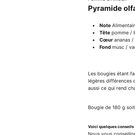
Pyramide olf
Note
Alimentai
Tête
pomme / b
Cœur
ananas / 
Fond
musc / van
Les bougies étant fa
légères différences d
aussi ce qui rend ch
Bougie de 180 g soi
Voici quelques conseils d
Nous vous conseillon