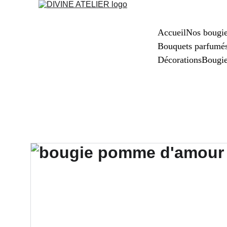
Accueil
Nos bougi
Bouquets parfumé
Décorations
Bougi