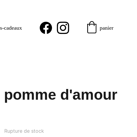
es-cadeaux
panier
e pomme d'amour
Rupture de stock