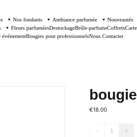
es
Nos fondants
Ambiance parfumée
Nouveautés
s
Fleurs parfumées
Destockage
Brûle-parfums
Coffrets
Cart
e événement
Bougies pour professionnels
Nous Contacter
bougi
€18.00
-
+