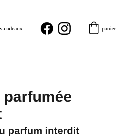
es-cadeaux
panier
 parfumée
t
u parfum interdit