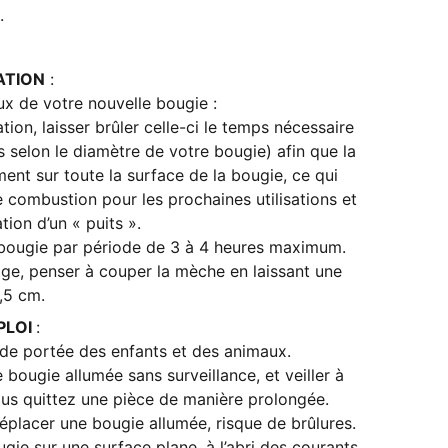
.
ATION
:
ux de votre nouvelle bougie :
ation, laisser brûler celle-ci le temps nécessaire
s selon le diamètre de votre bougie) afin que la
ent sur toute la surface de la bougie, ce qui
combustion pour les prochaines utilisations et
tion d’un « puits ».
e bougie par période de 3 à 4 heures maximum.
ge, penser à couper la mèche en laissant une
,5 cm.
PLOI
:
 de portée des enfants et des animaux.
 bougie allumée sans surveillance, et veiller à
ous quittez une pièce de manière prolongée.
placer une bougie allumée, risque de brûlures.
ugie sur une surface plane, à l’abri des courants