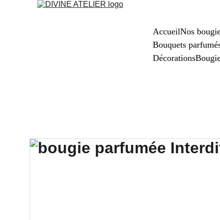
Accueil
Nos bougi
Bouquets parfumé
Décorations
Bougi