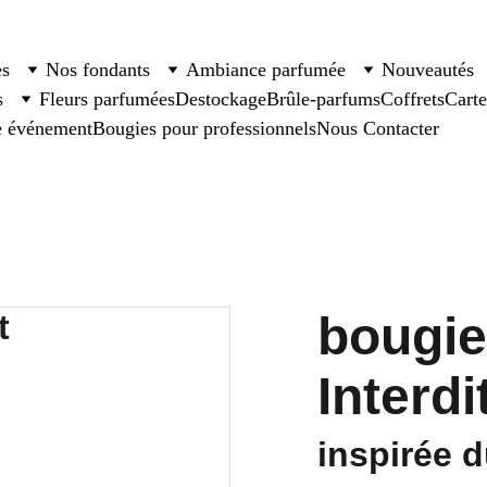
es
Nos fondants
Ambiance parfumée
Nouveautés
s
Fleurs parfumées
Destockage
Brûle-parfums
Coffrets
Cart
e événement
Bougies pour professionnels
Nous Contacter
bougie
Interdi
inspirée d