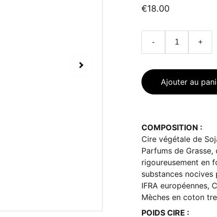
€18.00
-
+
Ajouter au pani
COMPOSITION :
Cire végétale de Soj
Parfums de Grasse, 
rigoureusement en fo
substances nocives 
IFRA européennes, C
Mèches en coton tres
POIDS CIRE :