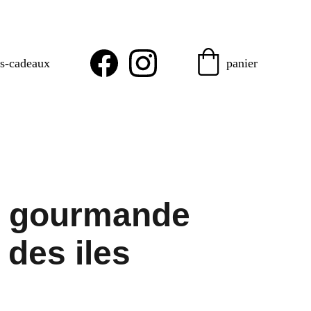
es-cadeaux
panier
e gourmande
 des iles