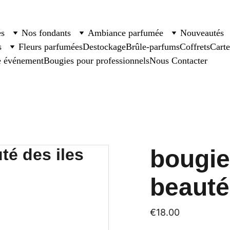
es
Nos fondants
Ambiance parfumée
Nouveautés
s
Fleurs parfumées
Destockage
Brûle-parfums
Coffrets
Cart
e événement
Bougies pour professionnels
Nous Contacter
bougi
beauté
€18.00