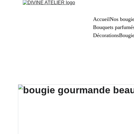
Accueil
Nos bougi
Bouquets parfumé
Décorations
Bougi