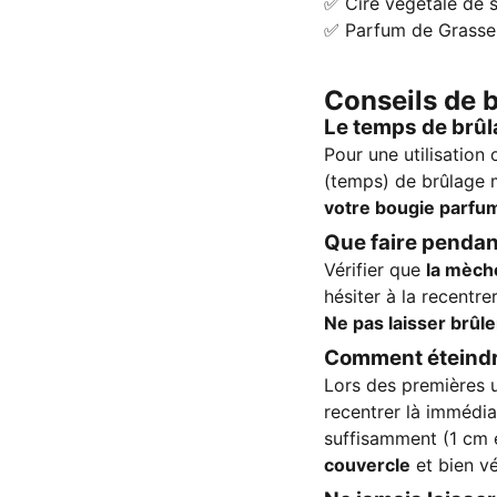
✅ Cire végétale de 
✅ Parfum de Grasse
Conseils de 
Le temps de brû
Pour une utilisation 
(temps) de brûlage
votre bougie parfu
Que faire penda
Vérifier que
la mèch
hésiter à la recentr
Ne pas laisser brûle
Comment éteindr
Lors des premières u
recentrer là immédia
suffisamment (1 cm 
couvercle
et bien vé